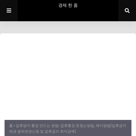
경제 한 줌
홈
압류방지 통장 만드는 방법: 압류통장 돈찾는방법, 해지방법[압류금지
채권 범위변경신청 및 압류금지 최저금액]