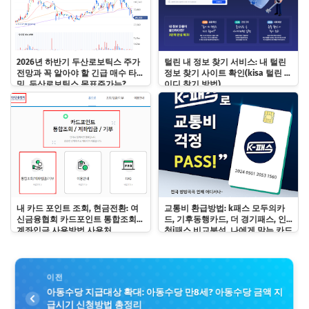
2026년 하반기 두산로보틱스 주가
털린 내 정보 찾기 서비스: 내 털린
전망과 꼭 알아야 할 긴급 매수 타이
정보 찾기 사이트 확인(kisa 털린 아
밍, 두산로보틱스 목표주가는?
이디 찾기 방법)
내 카드 포인트 조회, 현금전환: 여
교통비 환급방법: k패스 모두의카
신금융협회 카드포인트 통합조회
드, 기후동행카드, 더 경기패스, 인
계좌입금 사용방법 사용처
천i패스 비교분석, 나에게 맞는 카드
는?
이전
아동수당 지급대상 확대: 아동수당 만8세? 아동수당 금액 지
급시기 신청방법 총정리