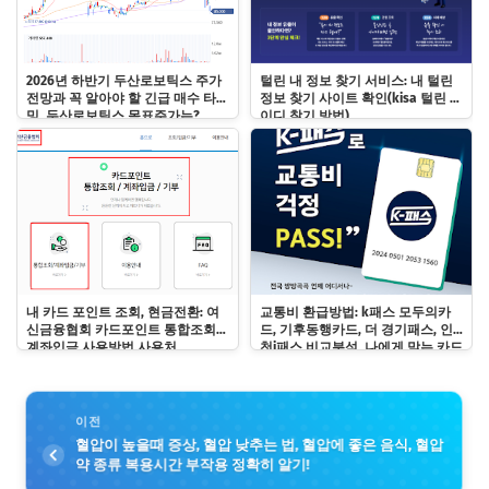
2026년 하반기 두산로보틱스 주가
털린 내 정보 찾기 서비스: 내 털린
전망과 꼭 알아야 할 긴급 매수 타이
정보 찾기 사이트 확인(kisa 털린 아
밍, 두산로보틱스 목표주가는?
이디 찾기 방법)
내 카드 포인트 조회, 현금전환: 여
교통비 환급방법: k패스 모두의카
신금융협회 카드포인트 통합조회
드, 기후동행카드, 더 경기패스, 인
계좌입금 사용방법 사용처
천i패스 비교분석, 나에게 맞는 카드
는?
이전
혈압이 높을때 증상, 혈압 낮추는 법, 혈압에 좋은 음식, 혈압
약 종류 복용시간 부작용 정확히 알기!